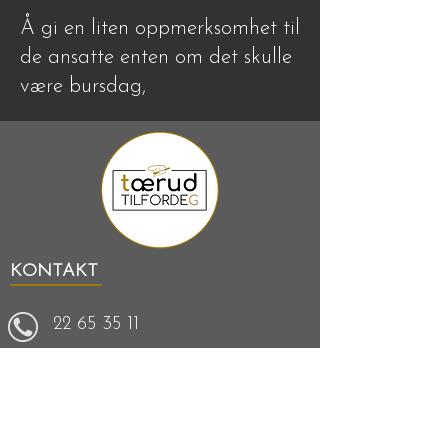
Å gi en liten oppmerksomhet til
de ansatte enten om det skulle
være bursdag,
KONTAKT
22 65 35 11
Administrasjon:
kjell-ivar@storkjokkenforum.no
Administrasjon:
Veritasveien 16, 1363 Høvik