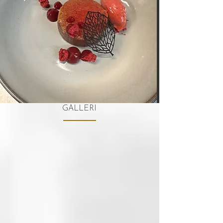
GALLERI
Bakt laks med urter
Tunfisk "Tataki"
Melkesjokolademousse
Bakt laks med urter
Tunfisk "Tataki"
Melkesjokolademousse
catering
catering
catering