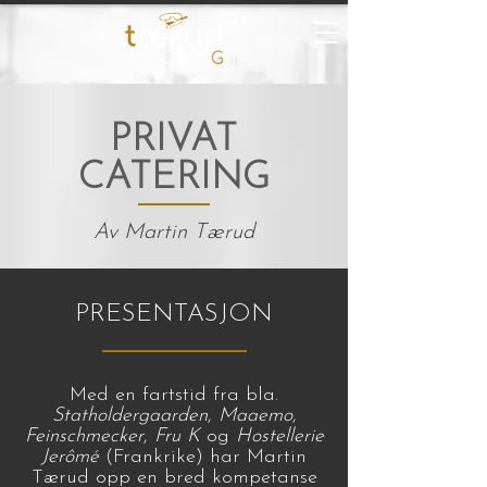
P
RIVAT
CATERING
Av Martin Tærud
PRESENTASJON
Med en fartstid fra bla.
Statholdergaarden
,
Maaemo
,
Feinschmecker
,
Fru K
og
Hostellerie
Jerômé
(Frankrike) har
Martin
Tærud opp en bred kompetanse