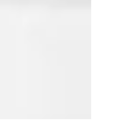
Lammeskank med pommes anna
Grillet entrecôte med jordskokk
Andebryst med gulrot og ingefær
Andebryst med gulrot og ingefær
catering
catering