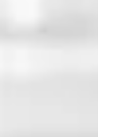
Lettrøkt ørret med dill
Sjokolade og kirsebær
Andebryst med gulrot og ingefær
Lettrøkt ørret med dill
Sjokolade og kirsebær
Andebryst med gulrot og ingefær