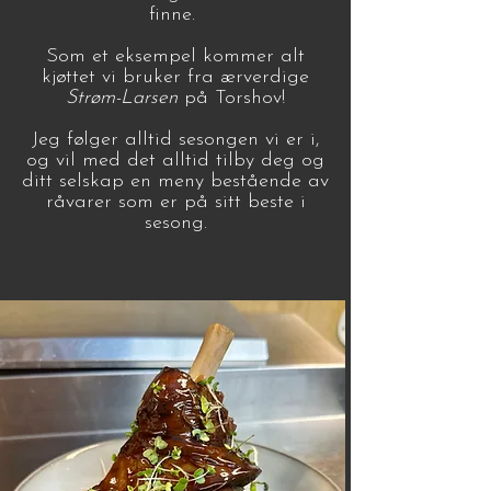
finne.
Som et eksempel kommer alt
kjøttet vi bruker fra ærverdige
Strøm-Larsen
på Torshov!
Jeg følger alltid sesongen vi er i,
og vil med det alltid tilby deg og
ditt selskap en meny bestående av
råvarer som er på sitt beste i
sesong.