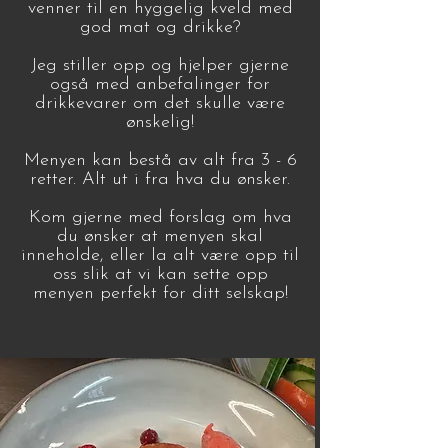
venner til en hyggelig kveld med
god mat og drikke?
Jeg stiller opp og hjelper gjerne
også med anbefalinger for
drikkevarer om det skulle være
ønskelig!
Menyen kan bestå av alt fra 3 - 6
retter. Alt ut i fra hva du ønsker.
Kom gjerne med forslag om hva
du ønsker at menyen skal
inneholde, eller la alt være opp til
oss slik at vi kan sette opp
menyen perfekt for ditt selskap!