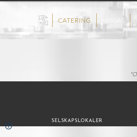
CATERING
HØGÅS
"Os
SELSKAPSLOKALER