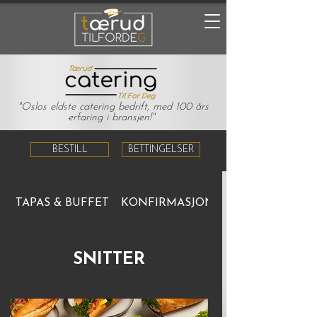
"Oslos eldste catering bedrift, med 100 års
erfaring i bransjen!"
BESTILL
BETTINGELSER
TAPAS & BUFFET
KONFIRMASJON 2026
SNITTER