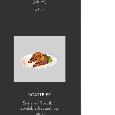
(Gh, M)
43 kr
ROASTBIFF
Snitte m/ Roastbiff,
sprøløk, sylteagurk og
tomat